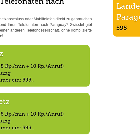
 Telefonaten nach
Lande
Parag
netzanschluss oder Mobiltelefon direkt zu gebrauchen
nd Ihren Telefonaten nach Paraguay? Swisstel gibt
595
iner anderen Telefongesellschaft, ohne komplizierte
e!
z
(8 Rp./min + 10 Rp./Anruf)
ndung
mer ein: 595..
etz
(8 Rp./min + 10 Rp./Anruf)
ndung
mer ein: 595..