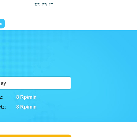
DE
FR
IT
s
uay
z:
8 Rp/min
tz:
8 Rp/min