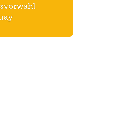
svorwahl
uay