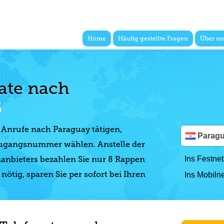
Home
Häufig gestellte Fragen
Über un
nate nach
5
e Anrufe nach Paraguay tätigen,
Parag
 Zugangsnummer wählen. Anstelle der
anbieters bezahlen Sie nur 8 Rappen
Ins Festnet
ötig, sparen Sie per sofort bei Ihren
Ins Mobilne