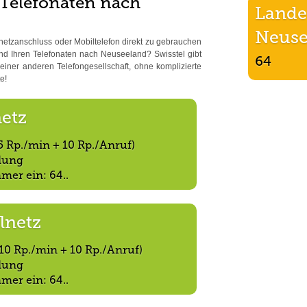
 Telefonaten nach
Lande
Neuse
netzanschluss oder Mobiltelefon direkt zu gebrauchen
d Ihren Telefonaten nach Neuseeland? Swisstel gibt
64
iner anderen Telefongesellschaft, ohne komplizierte
e!
netz
5 Rp./min + 10 Rp./Anruf)
ndung
mer ein: 64..
lnetz
10 Rp./min + 10 Rp./Anruf)
ndung
mer ein: 64..