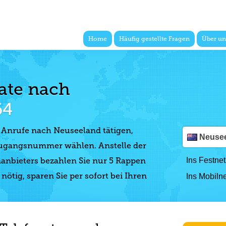
Home
Häufig gestellte Fragen
Über un
nate nach
64
e Anrufe nach Neuseeland tätigen,
Neusee
 Zugangsnummer wählen. Anstelle der
anbieters bezahlen Sie nur 5 Rappen
Ins Festnet
ötig, sparen Sie per sofort bei Ihren
Ins Mobilne