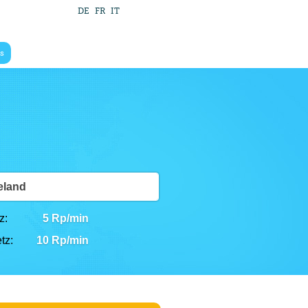
DE
FR
IT
s
land
z:
5 Rp/min
tz:
10 Rp/min